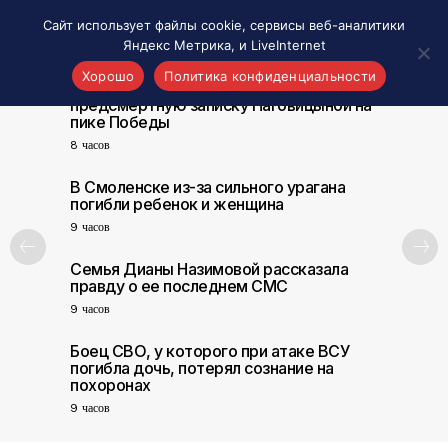
Сайт использует файлы cookie, сервисы веб-аналитики
Яндекс Метрика, и LiveInternet
Хорошо
Политика конфиденциальности
Альпинист оценил шансы найти
предсмертную записку Наговицыной на
пике Победы
Акценты
8 часов
Материалы о Рязани и области
Проекты 7 инфо
В Смоленске из-за сильного урагана
погибли ребенок и женщина
Здоровье
9 часов
Интересное
Семья Дианы Назимовой рассказала
Новости кино и ТВ
правду о ее последнем СМС
Новости России
9 часов
Политика
Боец СВО, у которого при атаке ВСУ
Новости мира
погибла дочь, потерял сознание на
Все материалы 7инфо
похоронах
9 часов
О НАС