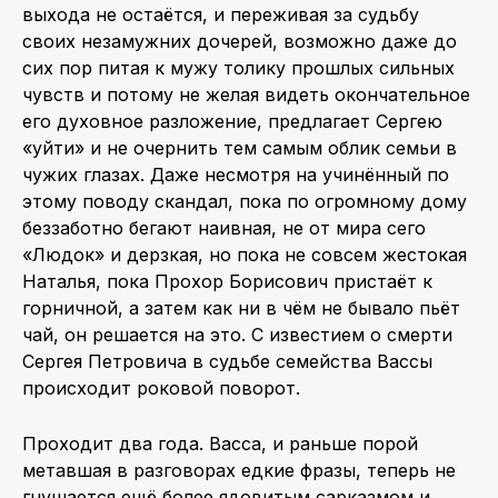
выхода не остаётся, и переживая за судьбу
своих незамужних дочерей, возможно даже до
сих пор питая к мужу толику прошлых сильных
чувств и потому не желая видеть окончательное
его духовное разложение, предлагает Сергею
«уйти» и не очернить тем самым облик семьи в
чужих глазах. Даже несмотря на учинённый по
этому поводу скандал, пока по огромному дому
беззаботно бегают наивная, не от мира сего
«Людок» и дерзкая, но пока не совсем жестокая
Наталья, пока Прохор Борисович пристаёт к
горничной, а затем как ни в чём не бывало пьёт
чай, он решается на это. С известием о смерти
Сергея Петровича в судьбе семейства Вассы
происходит роковой поворот.
Проходит два года. Васса, и раньше порой
метавшая в разговорах едкие фразы, теперь не
гнушается ещё более ядовитым сарказмом и