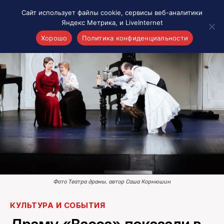
Сайт использует файлы cookie, сервисы веб-аналитики
Яндекс Метрика, и LiveInternet
Хорошо
Политика конфиденциальности
Акценты
Материалы о Рязани и области
Проекты 7 инфо
Здоровье
Интересное
Новости кино и ТВ
Новости России
Политика
Новости мира
Фото Театра драмы, автор Саша Корнюшин
Все материалы 7инфо
КУЛЬТУРА И СОБЫТИЯ
О НАС