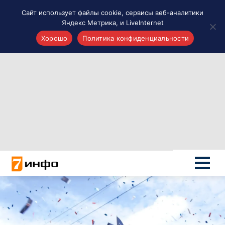
Сайт использует файлы cookie, сервисы веб-аналитики
Яндекс Метрика, и LiveInternet
Хорошо
Политика конфиденциальности
Акценты
Материалы о Рязани и области
Проекты 7 инфо
Здоровье
Интересное
Новости кино и ТВ
Новости России
Политика
Новости мира
Все материалы 7инфо
О НАС