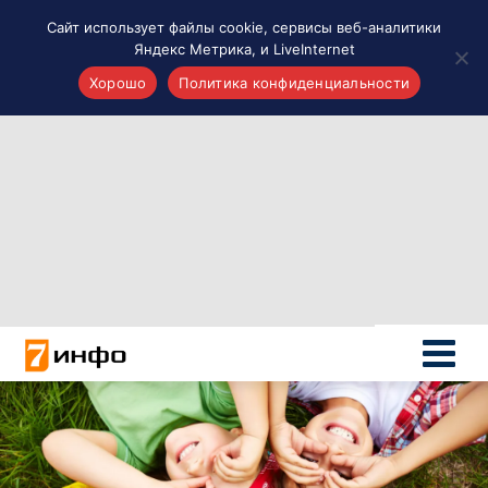
Сайт использует файлы cookie, сервисы веб-аналитики
Яндекс Метрика, и LiveInternet
Хорошо
Политика конфиденциальности
Акценты
Материалы о Рязани и области
Проекты 7 инфо
Здоровье
Интересное
Новости кино и ТВ
Новости России
Политика
Новости мира
Все материалы 7инфо
О НАС