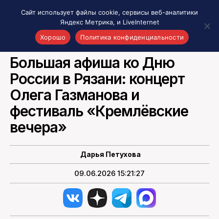
Сайт использует файлы cookie, сервисы веб-аналитики
Яндекс Метрика, и LiveInternet
Хорошо
Политика конфиденциальности
КУЛЬТУРА И СОБЫТИЯ
Большая афиша ко Дню
Акценты
России в Рязани: концерт
Материалы о Рязани и области
Проекты 7 инфо
Олега Газманова и
Здоровье
фестиваль «Кремлёвские
Интересное
вечера»
Новости кино и ТВ
Новости России
Дарья Петухова
Политика
Новости мира
09.06.2026 15:21:27
Все материалы 7инфо
О НАС