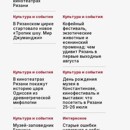
кинотеатрах
Рязани
Культура и события
Культура и события
В Рязанском цирке
Кофейный
стартовало новое
фестиваль,
«Тропик шоу. Мир
экзотические
Джуманджи»
животные и
есенинский
променад: чем
удивит Рязань в
первые выходные
августа
Культура и события
Культура и события
В кинотеатрах
День рождения
Рязани покажут
музея в
историю царя
Константинове,
Одиссея из
кинофестиваль и
древнегреческой
выставки: что
мифологии
посетить в Рязани
25–26 июля
Культура и события
Интересное
Музей-заповедник
Старые ошибки
Есенина
напомнят о себе: