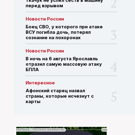
Ткачук не успел сесть в машину
перед взрывом
ПОИСК ПО САЙТУ
Новости России
Боец СВО, у которого при атаке
ВСУ погибла дочь, потерял
сознание на похоронах
Новости России
В ночь на 6 августа Ярославль
отразил самую массовую атаку
БПЛА
Интересное
Афонский старец назвал
страны, которые исчезнут с
карты
РЕКЛАМА • POLYANA.MARMAX.RU