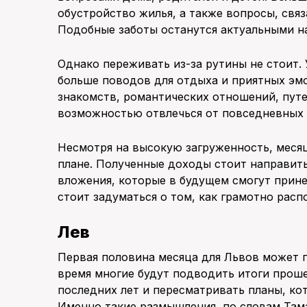
обустройство жилья, а также вопросы, свя
Подобные заботы останутся актуальными на
Однако переживать из-за рутины не стоит.
больше поводов для отдыха и приятных эмо
знакомств, романтических отношений, пут
возможностью отвлечься от повседневных з
Несмотря на высокую загруженность, меся
плане. Полученные доходы стоит направит
вложения, которые в будущем смогут прин
стоит задуматься о том, как грамотно рас
Лев
Первая половина месяца для Львов может п
время многие будут подводить итоги прош
последних лет и пересматривать планы, ко
Именно такие размышления, по словам Там