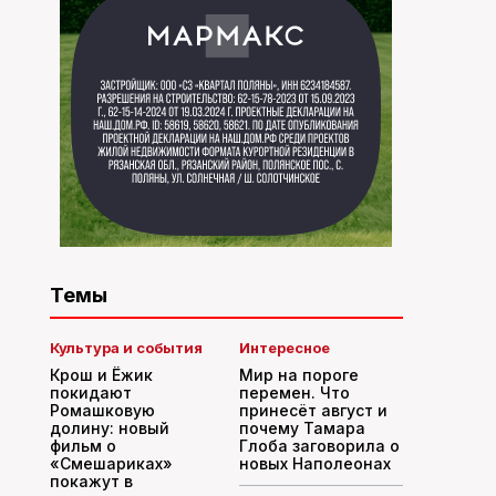
Темы
Культура и события
Интересное
Крош и Ёжик
Мир на пороге
покидают
перемен. Что
Ромашковую
принесёт август и
долину: новый
почему Тамара
фильм о
Глоба заговорила о
«Смешариках»
новых Наполеонах
покажут в