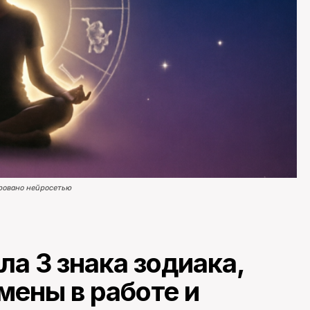
ровано нейросетью
ла 3 знака зодиака,
мены в работе и