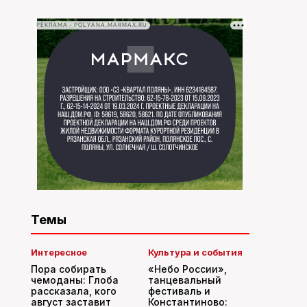
РЕКЛАМА • POLYANA.MARMAX.RU
Темы
Интересное
Культура и события
Пора собирать
«Небо России»,
чемоданы: Глоба
танцевальный
рассказала, кого
фестиваль и
август заставит
Константиново: