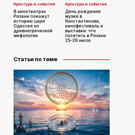
Культура и события
Культура и события
В кинотеатрах
День рождения
Рязани покажут
музея в
историю царя
Константинове,
Одиссея из
кинофестиваль и
древнегреческой
выставки: что
мифологии
посетить в Рязани
25–26 июля
Статьи по теме