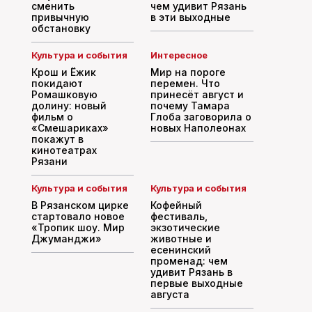
сменить
чем удивит Рязань
привычную
в эти выходные
обстановку
Культура и события
Интересное
Крош и Ёжик
Мир на пороге
покидают
перемен. Что
Ромашковую
принесёт август и
долину: новый
почему Тамара
фильм о
Глоба заговорила о
«Смешариках»
новых Наполеонах
покажут в
кинотеатрах
Рязани
Культура и события
Культура и события
В Рязанском цирке
Кофейный
стартовало новое
фестиваль,
«Тропик шоу. Мир
экзотические
Джуманджи»
животные и
есенинский
променад: чем
удивит Рязань в
первые выходные
августа