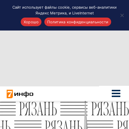
Сайт использует файлы cookie, сервисы веб-аналитики
Яндекс Метрика, и LiveInternet
Хорошо
Политика конфиденциальности
Акценты
Материалы о Рязани и области
Проекты 7 инфо
Здоровье
Интересное
Новости кино и ТВ
Новости России
Политика
Новости мира
Все материалы 7инфо
О НАС