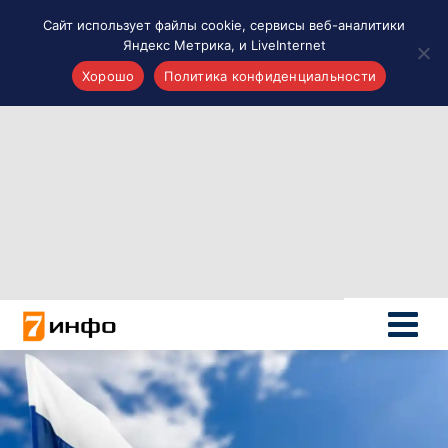
Сайт использует файлы cookie, сервисы веб-аналитики
Яндекс Метрика, и LiveInternet
Хорошо
Политика конфиденциальности
Акценты
Материалы о Рязани и области
Проекты 7 инфо
Здоровье
Интересное
Новости кино и ТВ
Новости России
Политика
Новости мира
Все материалы 7инфо
О НАС