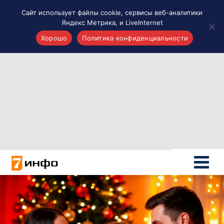
Сайт использует файлы cookie, сервисы веб-аналитики
Яндекс Метрика, и LiveInternet
Хорошо
Политика конфиденциальности
Акценты
Материалы о Рязани и области
Проекты 7 инфо
Здоровье
Интересное
Новости кино и ТВ
Новости России
Политика
Новости мира
Все материалы 7инфо
О НАС