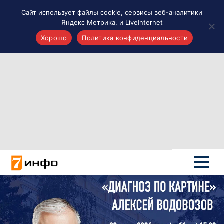
Сайт использует файлы cookie, сервисы веб-аналитики
Яндекс Метрика, и LiveInternet
Хорошо
Политика конфиденциальности
Акценты
Материалы о Рязани и области
Проекты 7 инфо
Здоровье
Интересное
Новости кино и ТВ
Новости России
Политика
Новости мира
Все материалы 7инфо
О НАС