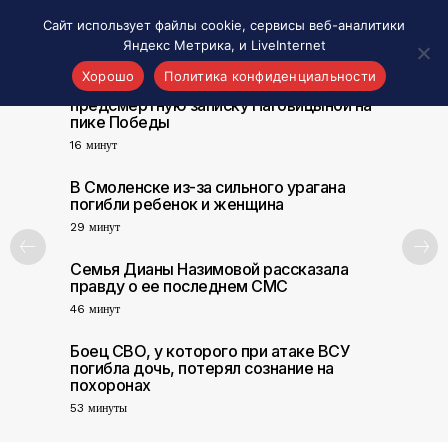
Сайт использует файлы cookie, сервисы веб-аналитики
Яндекс Метрика, и LiveInternet
Хорошо
Политика конфиденциальности
Альпинист оценил шансы найти
предсмертную записку Наговицыной на
пике Победы
Акценты
16 минут
Материалы о Рязани и области
Проекты 7 инфо
В Смоленске из-за сильного урагана
погибли ребенок и женщина
Здоровье
29 минут
Интересное
Семья Дианы Назимовой рассказала
Новости кино и ТВ
правду о ее последнем СМС
Новости России
46 минут
Политика
Боец СВО, у которого при атаке ВСУ
Новости мира
погибла дочь, потерял сознание на
Все материалы 7инфо
похоронах
53 минуты
О НАС