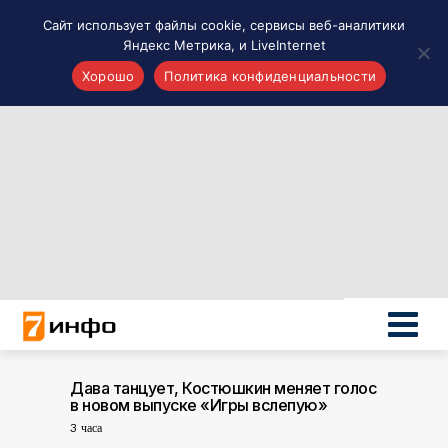
Сайт использует файлы cookie, сервисы веб-аналитики
Яндекс Метрика, и LiveInternet
Хорошо
Политика конфиденциальности
Акценты
Материалы о Рязани и области
Проекты 7 инфо
Здоровье
Интересное
Новости кино и ТВ
Новости России
Политика
Новости мира
Все материалы 7инфо
Дава танцует, Костюшкин меняет голос
в новом выпуске «Игры вслепую»
О НАС
3 часа