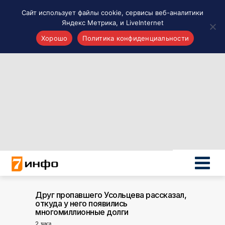
Сайт использует файлы cookie, сервисы веб-аналитики
Яндекс Метрика, и LiveInternet
Хорошо
Политика конфиденциальности
Акценты
Материалы о Рязани и области
Проекты 7 инфо
Здоровье
Интересное
Новости кино и ТВ
Новости России
Политика
Новости мира
Все материалы 7инфо
Друг пропавшего Усольцева рассказал,
откуда у него появились
О НАС
многомиллионные долги
2 часа