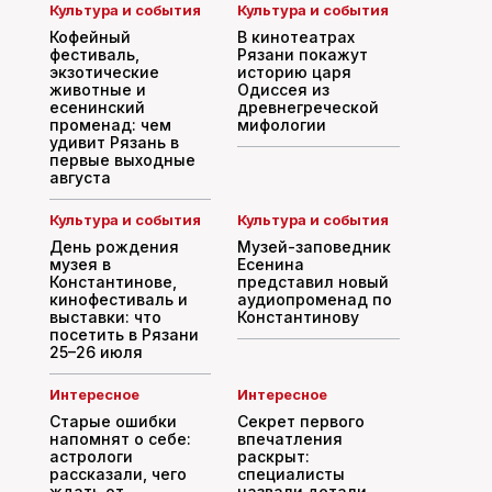
Культура и события
Культура и события
Кофейный
В кинотеатрах
фестиваль,
Рязани покажут
экзотические
историю царя
животные и
Одиссея из
есенинский
древнегреческой
променад: чем
мифологии
удивит Рязань в
первые выходные
августа
Культура и события
Культура и события
День рождения
Музей-заповедник
музея в
Есенина
Константинове,
представил новый
кинофестиваль и
аудиопроменад по
выставки: что
Константинову
посетить в Рязани
25–26 июля
Интересное
Интересное
Старые ошибки
Секрет первого
напомнят о себе:
впечатления
астрологи
раскрыт:
рассказали, чего
специалисты
ждать от
назвали детали