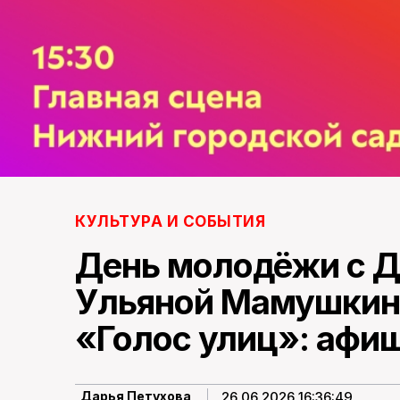
КУЛЬТУРА И СОБЫТИЯ
День молодёжи с Д
Ульяной Мамушкин
«Голос улиц»: афи
26.06.2026 16:36:49
Дарья Петухова