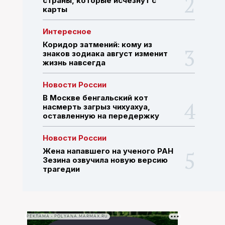
страны, которые исчезнут с
карты
ПОИСК ПО САЙТУ
Интересное
Коридор затмений: кому из
знаков зодиака август изменит
жизнь навсегда
Новости России
В Москве бенгальский кот
насмерть загрыз чихуахуа,
оставленную на передержку
Новости России
Жена напавшего на ученого РАН
Зезина озвучила новую версию
трагедии
РЕКЛАМА • POLYANA.MARMAX.RU