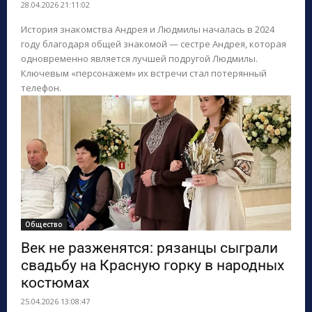
28.04.2026 21:11:02
История знакомства Андрея и Людмилы началась в 2024
году благодаря общей знакомой — сестре Андрея, которая
одновременно является лучшей подругой Людмилы.
Ключевым «персонажем» их встречи стал потерянный
телефон.
Общество
Век не разженятся: рязанцы сыграли
свадьбу на Красную горку в народных
костюмах
25.04.2026 13:08:47