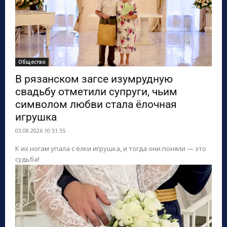
Общество
В рязанском загсе изумрудную
свадьбу отметили супруги, чьим
символом любви стала ёлочная
игрушка
03.08.2026 10:51:55
К их ногам упала с ёлки игрушка, и тогда они поняли — это
судьба!