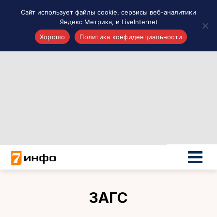
Сайт использует файлы cookie, сервисы веб-аналитики
Яндекс Метрика, и LiveInternet
Хорошо
Политика конфиденциальности
Акценты
Материалы о Рязани и области
Проекты 7 инфо
Здоровье
Интересное
Новости кино и ТВ
Новости России
Политика
Новости мира
Все материалы 7инфо
ЗАГС
О НАС