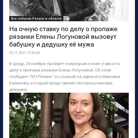
Все события Рязани и области
На очную ставку по делу о пропаже
рязанки Елены Логуновой вызовут
бабушку и дедушку её мужа
23.11.2021 15:52:26
В среду, 24 ноября, пройдёт очередная очная ставка по
делу о пропаже рязанки Елены Логуновой. Об этом
сообщает “КП-Рязань” со ссылкой на адвоката Максима
Калинова, который представляет интересы матери
девушки.