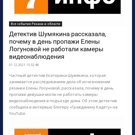
Все события Рязани и области
Детектив Шумякина рассказала,
почему в день пропажи Елены
Логуновой не работали камеры
видеонаблюдения
01.12.2021 15:32:48
Частный детектив Екатерина Шумякина, которая
занимается расследованием дела об исчезновении
рязанки Елены Логуновой, рассказала, почему в день
пропажи девушки могли не работать камеры
видеонаблюдения в подъезде дома. Об этом детектив
сообщила в интервью блогеру «Гражданину Кадету» на
YouTube.