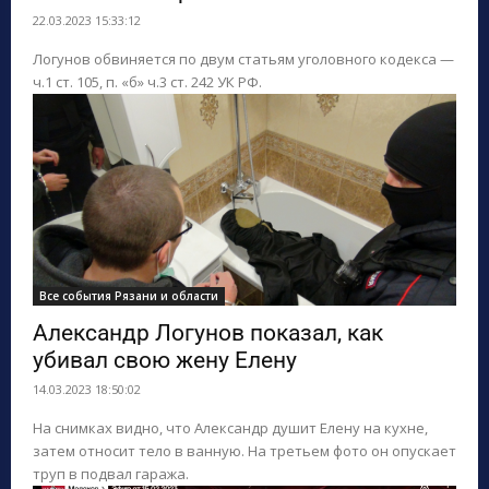
22.03.2023 15:33:12
Логунов обвиняется по двум статьям уголовного кодекса —
ч.1 ст. 105, п. «б» ч.3 ст. 242 УК РФ.
Все события Рязани и области
Александр Логунов показал, как
убивал свою жену Елену
14.03.2023 18:50:02
На снимках видно, что Александр душит Елену на кухне,
затем относит тело в ванную. На третьем фото он опускает
труп в подвал гаража.