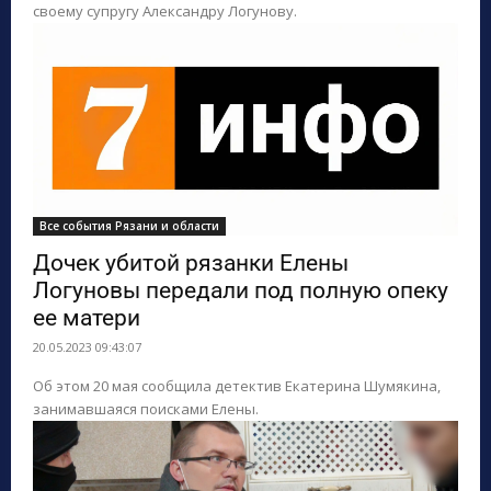
своему супругу Александру Логунову.
Все события Рязани и области
Дочек убитой рязанки Елены
Логуновы передали под полную опеку
ее матери
20.05.2023 09:43:07
Об этом 20 мая сообщила детектив Екатерина Шумякина,
занимавшаяся поисками Елены.