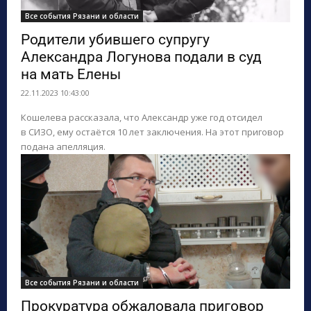
Все события Рязани и области
Родители убившего супругу
Александра Логунова подали в суд
на мать Елены
22.11.2023 10:43:00
Кошелева рассказала, что Александр уже год отсидел
в СИЗО, ему остаётся 10 лет заключения. На этот приговор
подана апелляция.
Все события Рязани и области
Прокуратура обжаловала приговор