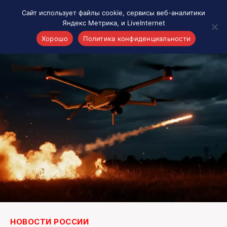
Сайт использует файлы cookie, сервисы веб-аналитики
Яндекс Метрика, и LiveInternet
Хорошо
Политика конфиденциальности
Акценты
Материалы о Рязани и области
Проекты 7 инфо
Здоровье
Интересное
Новости кино и ТВ
Новости России
Политика
Новости мира
Все материалы 7инфо
О НАС
НОВОСТИ РОССИИ