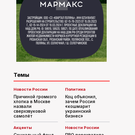
Темы
Новости России
Политика
Причиной громкого
Коц объяснил,
хлопка в Москве
зачем Россия
назвали
«кошмарит
сверхзвуковой
украинский
самолёт
бизнес»
Акценты
Новости России
Социальный фонд
ПВО перехватила