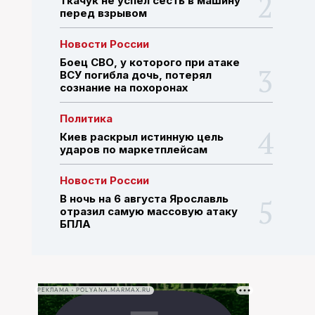
Ткачук не успел сесть в машину
перед взрывом
ПОИСК ПО САЙТУ
Новости России
Боец СВО, у которого при атаке
ВСУ погибла дочь, потерял
сознание на похоронах
Политика
Киев раскрыл истинную цель
ударов по маркетплейсам
Новости России
В ночь на 6 августа Ярославль
отразил самую массовую атаку
БПЛА
РЕКЛАМА • POLYANA.MARMAX.RU