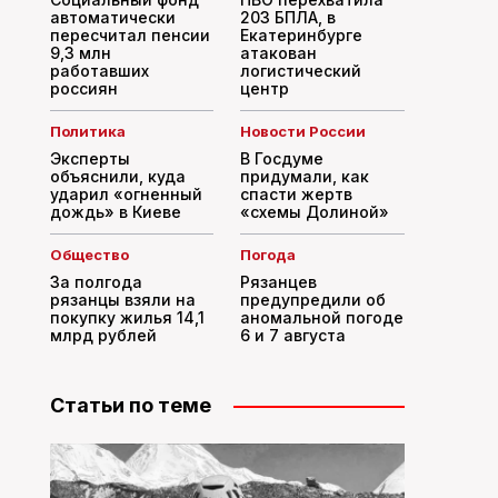
автоматически
203 БПЛА, в
пересчитал пенсии
Екатеринбурге
9,3 млн
атакован
работавших
логистический
россиян
центр
Политика
Новости России
Эксперты
В Госдуме
объяснили, куда
придумали, как
ударил «огненный
спасти жертв
дождь» в Киеве
«схемы Долиной»
Общество
Погода
За полгода
Рязанцев
рязанцы взяли на
предупредили об
покупку жилья 14,1
аномальной погоде
млрд рублей
6 и 7 августа
Статьи по теме