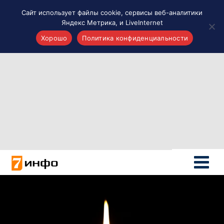
Сайт использует файлы cookie, сервисы веб-аналитики
Яндекс Метрика, и LiveInternet
Хорошо
Политика конфиденциальности
Акценты
Материалы о Рязани и области
Проекты 7 инфо
Здоровье
Интересное
Новости кино и ТВ
Новости России
Политика
Новости мира
Все материалы 7инфо
О НАС