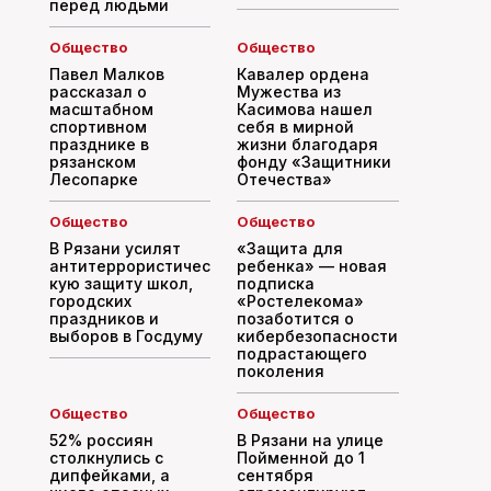
перед людьми
Общество
Общество
Павел Малков
Кавалер ордена
рассказал о
Мужества из
масштабном
Касимова нашел
спортивном
себя в мирной
празднике в
жизни благодаря
рязанском
фонду «Защитники
Лесопарке
Отечества»
Общество
Общество
В Рязани усилят
«Защита для
антитеррористичес
ребенка» — новая
кую защиту школ,
подписка
городских
«Ростелекома»
праздников и
позаботится о
выборов в Госдуму
кибербезопасности
подрастающего
поколения
Общество
Общество
52% россиян
В Рязани на улице
столкнулись с
Пойменной до 1
дипфейками, а
сентября