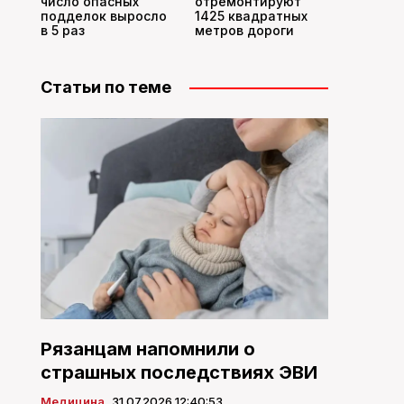
число опасных
отремонтируют
подделок выросло
1425 квадратных
в 5 раз
метров дороги
Статьи по теме
Рязанцам напомнили о
страшных последствиях ЭВИ
Медицина
31.07.2026 12:40:53