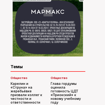
РЕКЛАМА • POLYANA.MARMAX.RU
Темы
Общество
Общество
Карелин и
Глава гордумы
«Струна» на
оценила
жеребьёвке
готовность ЦДТ
призвали коллег к
«Приокский» к
честности и
новому учебному
ответственности
году