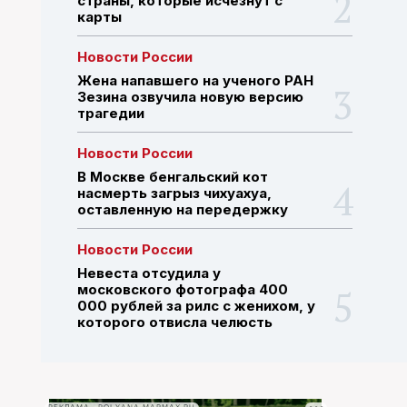
страны, которые исчезнут с
карты
ПОИСК ПО САЙТУ
Новости России
Жена напавшего на ученого РАН
Зезина озвучила новую версию
трагедии
Новости России
В Москве бенгальский кот
насмерть загрыз чихуахуа,
оставленную на передержку
Новости России
Невеста отсудила у
московского фотографа 400
000 рублей за рилс с женихом, у
которого отвисла челюсть