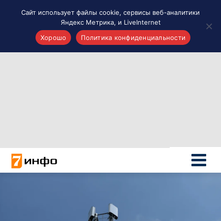
Сайт использует файлы cookie, сервисы веб-аналитики
Яндекс Метрика, и LiveInternet
Хорошо
Политика конфиденциальности
Акценты
Материалы о Рязани и области
Проекты 7 инфо
Здоровье
Интересное
Новости кино и ТВ
Новости России
Политика
Новости мира
Все материалы 7инфо
О НАС