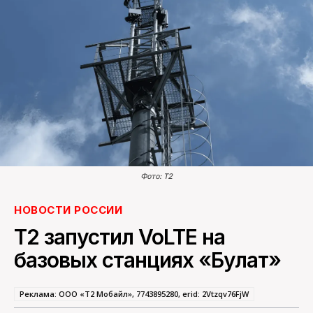
ПОИСК ПО САЙТУ
Фото: T2
НОВОСТИ РОССИИ
Т2 запустил VoLTE на
базовых станциях «Булат»
Реклама: ООО «Т2 Мобайл», 7743895280, erid: 2Vtzqv76FjW