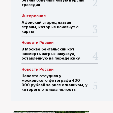
Зезина озвучила новую версию
трагедии
ПОИСК ПО САЙТУ
Интересное
Афонский старец назвал
страны, которые исчезнут с
карты
Новости России
В Москве бенгальский кот
насмерть загрыз чихуахуа,
оставленную на передержку
Новости России
Невеста отсудила у
московского фотографа 400
000 рублей за рилс с женихом, у
которого отвисла челюсть