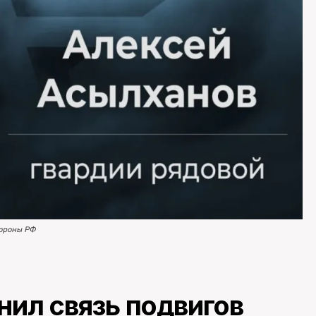
ороны РФ
нил связь подвигов