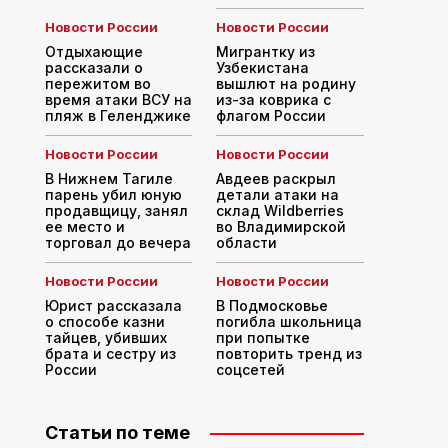
Новости России
Новости России
Отдыхающие
Мигрантку из
рассказали о
Узбекистана
пережитом во
вышлют на родину
время атаки ВСУ на
из-за коврика с
пляж в Геленджике
флагом России
Новости России
Новости России
В Нижнем Тагиле
Авдеев раскрыл
парень убил юную
детали атаки на
продавщицу, занял
склад Wildberries
ее место и
во Владимирской
торговал до вечера
области
Новости России
Новости России
Юрист рассказала
В Подмосковье
о способе казни
погибла школьница
тайцев, убивших
при попытке
брата и сестру из
повторить тренд из
России
соцсетей
Статьи по теме