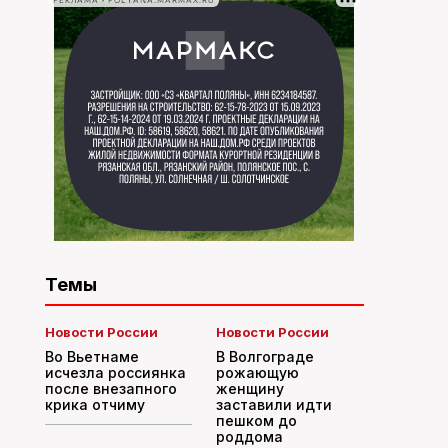
РЕКЛАМА • POLYANA.MARMAX.RU
Темы
Новости России
Новости России
Во Вьетнаме
В Волгограде
исчезла россиянка
рожающую
после внезапного
женщину
крика отчиму
заставили идти
пешком до
роддома