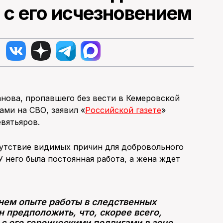
 с его исчезновением
нова, пропавшего без вести в Кемеровской
гами на СВО, заявил «
Российской газете
»
вятьяров.
сутствие видимых причин для добровольного
У него была постоянная работа, а жена ждет
нем опыте работы в следственных
 предположить, что, скорее всего,
с его героическими подвигами в зоне