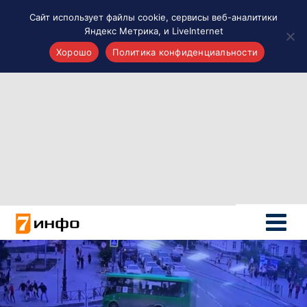
Сайт использует файлы cookie, сервисы веб-аналитики
Яндекс Метрика, и LiveInternet
Хорошо
Политика конфиденциальности
Акценты
Материалы о Рязани и области
Проекты 7 инфо
Здоровье
Интересное
Новости кино и ТВ
Новости России
Политика
Новости мира
Все материалы 7инфо
О НАС