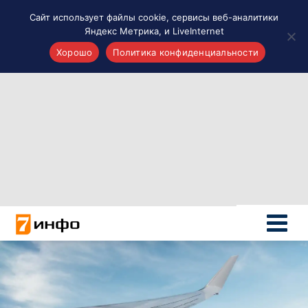
Сайт использует файлы cookie, сервисы веб-аналитики
Яндекс Метрика, и LiveInternet
Хорошо
Политика конфиденциальности
Акценты
Материалы о Рязани и области
Проекты 7 инфо
Здоровье
Интересное
Новости кино и ТВ
Новости России
Политика
Новости мира
Все материалы 7инфо
О НАС