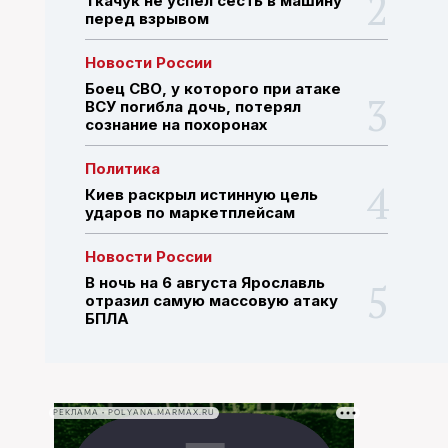
Ткачук не успел сесть в машину
перед взрывом
ПОИСК ПО САЙТУ
Новости России
Боец СВО, у которого при атаке
ВСУ погибла дочь, потерял
сознание на похоронах
Политика
Киев раскрыл истинную цель
ударов по маркетплейсам
Новости России
В ночь на 6 августа Ярославль
отразил самую массовую атаку
БПЛА
РЕКЛАМА • POLYANA.MARMAX.RU