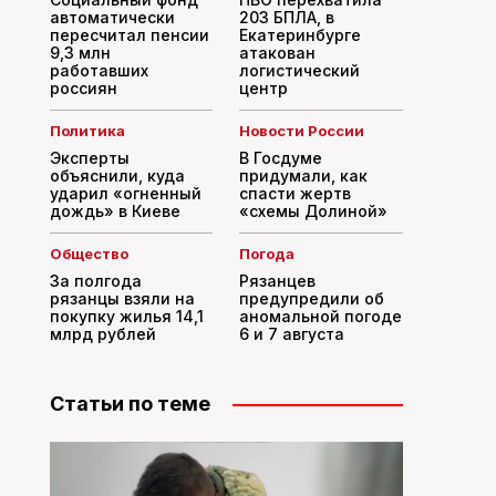
автоматически
203 БПЛА, в
пересчитал пенсии
Екатеринбурге
9,3 млн
атакован
работавших
логистический
россиян
центр
Политика
Новости России
Эксперты
В Госдуме
объяснили, куда
придумали, как
ударил «огненный
спасти жертв
дождь» в Киеве
«схемы Долиной»
Общество
Погода
За полгода
Рязанцев
рязанцы взяли на
предупредили об
покупку жилья 14,1
аномальной погоде
млрд рублей
6 и 7 августа
Статьи по теме