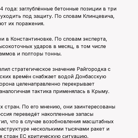
14 года: заглублённые бетонные позиции в три
 уходить под защиту. По словам Клинцевича,
ют их поражения.
ои в Константиновке. По словам эксперта,
ысокоточных ударов в месяц, в том числе
аммов и полторы тонны.
лил стратегическое значение Райгородка с
ских времён снабжает водой Донбасскую
торона целенаправленно перекрывает
аналогичная тактика применялась в Крыму.
х стран. По его мнению, они заинтересованы
оссия переведёт накопленные запасы
ил, что в случае возобновления масштабных
раструктуре несколькими тысячами ракет и
ля стран ЕС критическую ситуацию.