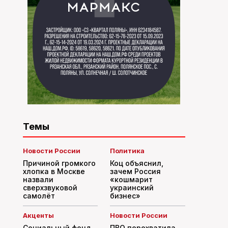
Темы
Новости России
Политика
Причиной громкого
Коц объяснил,
хлопка в Москве
зачем Россия
назвали
«кошмарит
сверхзвуковой
украинский
самолёт
бизнес»
Акценты
Новости России
Социальный фонд
ПВО перехватила