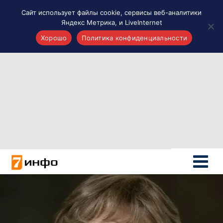
Сайт использует файлы cookie, сервисы веб-аналитики
Яндекс Метрика, и LiveInternet
Хорошо
Политика конфиденциальности
Акценты
Материалы о Рязани и области
Проекты 7 инфо
Здоровье
Интересное
Новости кино и ТВ
Новости России
Политика
Новости мира
Все материалы 7инфо
О НАС