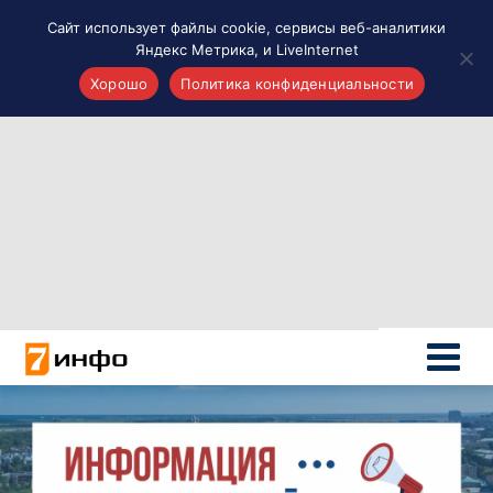
Сайт использует файлы cookie, сервисы веб-аналитики
Яндекс Метрика, и LiveInternet
Хорошо
Политика конфиденциальности
Акценты
Материалы о Рязани и области
Проекты 7 инфо
Здоровье
Интересное
Новости кино и ТВ
Новости России
Политика
Новости мира
Все материалы 7инфо
О НАС