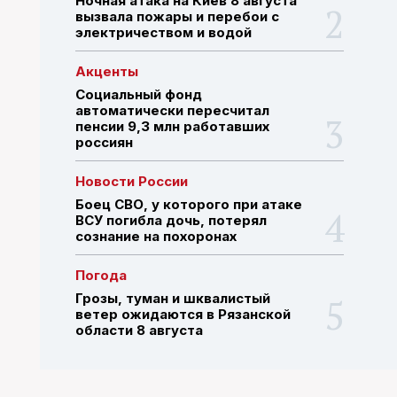
Ночная атака на Киев 8 августа
вызвала пожары и перебои с
электричеством и водой
ПОИСК ПО САЙТУ
Акценты
Социальный фонд
автоматически пересчитал
пенсии 9,3 млн работавших
россиян
Новости России
Боец СВО, у которого при атаке
ВСУ погибла дочь, потерял
сознание на похоронах
Погода
Грозы, туман и шквалистый
ветер ожидаются в Рязанской
области 8 августа