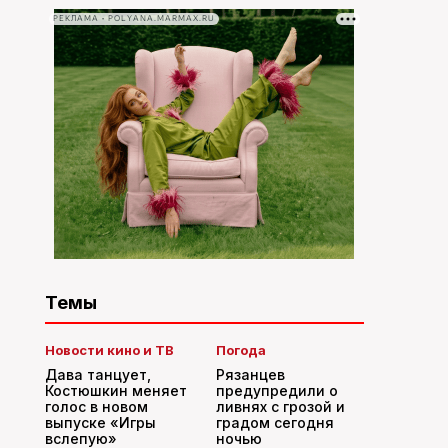
РЕКЛАМА • POLYANA.MARMAX.RU
Темы
Новости кино и ТВ
Погода
Дава танцует,
Рязанцев
Костюшкин меняет
предупредили о
голос в новом
ливнях с грозой и
выпуске «Игры
градом сегодня
вслепую»
ночью