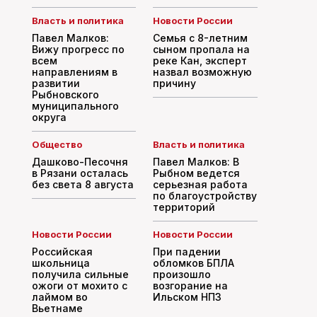
Власть и политика
Новости России
Павел Малков:
Семья с 8-летним
Вижу прогресс по
сыном пропала на
всем
реке Кан, эксперт
направлениям в
назвал возможную
развитии
причину
Рыбновского
муниципального
округа
Общество
Власть и политика
Дашково-Песочня
Павел Малков: В
в Рязани осталась
Рыбном ведется
без света 8 августа
серьезная работа
по благоустройству
территорий
Новости России
Новости России
Российская
При падении
школьница
обломков БПЛА
получила сильные
произошло
ожоги от мохито с
возгорание на
лаймом во
Ильском НПЗ
Вьетнаме