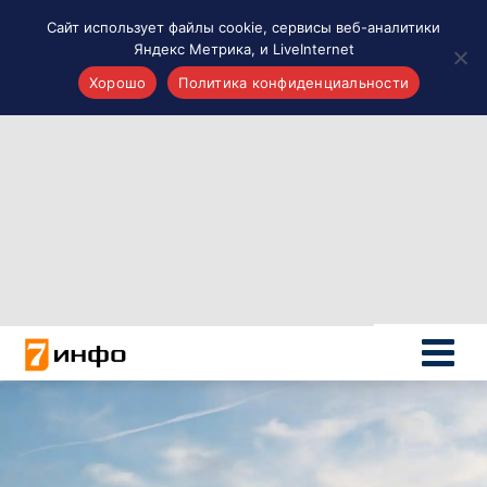
Сайт использует файлы cookie, сервисы веб-аналитики
Яндекс Метрика, и LiveInternet
Хорошо
Политика конфиденциальности
Акценты
Материалы о Рязани и области
Проекты 7 инфо
Здоровье
Интересное
Новости кино и ТВ
Новости России
Политика
Новости мира
Все материалы 7инфо
О НАС