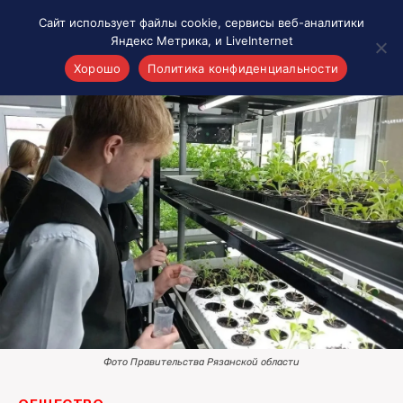
Сайт использует файлы cookie, сервисы веб-аналитики
Яндекс Метрика, и LiveInternet
Хорошо
Политика конфиденциальности
Акценты
Материалы о Рязани и области
Проекты 7 инфо
Здоровье
Интересное
Новости кино и ТВ
Новости России
Политика
Новости мира
Все материалы 7инфо
Фото Правительства Рязанской области
О НАС