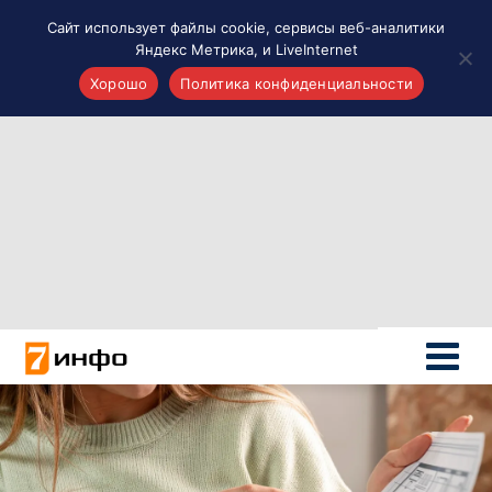
Сайт использует файлы cookie, сервисы веб-аналитики
Яндекс Метрика, и LiveInternet
Хорошо
Политика конфиденциальности
Акценты
Материалы о Рязани и области
Проекты 7 инфо
Здоровье
Интересное
Новости кино и ТВ
Новости России
Политика
Новости мира
Все материалы 7инфо
О НАС