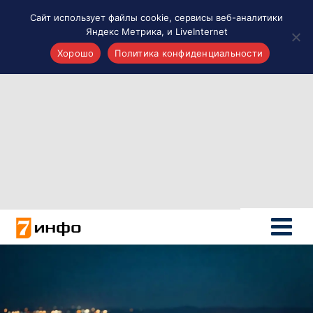
Сайт использует файлы cookie, сервисы веб-аналитики
Яндекс Метрика, и LiveInternet
Хорошо
Политика конфиденциальности
Акценты
Материалы о Рязани и области
Проекты 7 инфо
Здоровье
Интересное
Новости кино и ТВ
Новости России
Политика
Новости мира
Все материалы 7инфо
О НАС