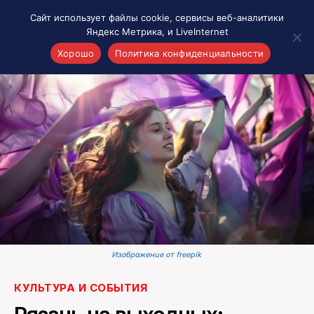
Сайт использует файлы cookie, сервисы веб-аналитики
Яндекс Метрика, и LiveInternet
Хорошо
Политика конфиденциальности
Акценты
Материалы о Рязани и области
Проекты 7 инфо
Здоровье
Интересное
Новости кино и ТВ
Новости России
Политика
Новости мира
Изображение от freepik
Все материалы 7инфо
КУЛЬТУРА И СОБЫТИЯ
О НАС