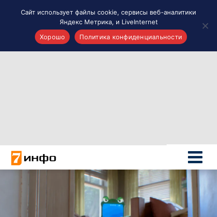
Сайт использует файлы cookie, сервисы веб-аналитики
Яндекс Метрика, и LiveInternet
Хорошо
Политика конфиденциальности
Акценты
Материалы о Рязани и области
Проекты 7 инфо
Здоровье
Интересное
Новости кино и ТВ
Новости России
Политика
Новости мира
Все материалы 7инфо
О НАС