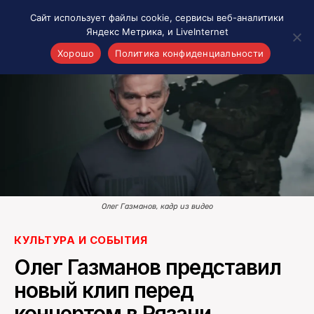
Сайт использует файлы cookie, сервисы веб-аналитики
Яндекс Метрика, и LiveInternet
Хорошо
Политика конфиденциальности
Акценты
Материалы о Рязани и области
Проекты 7 инфо
Здоровье
Интересное
Новости кино и ТВ
Новости России
Олег Газманов, кадр из видео
Политика
КУЛЬТУРА И СОБЫТИЯ
Новости мира
Олег Газманов представил
Все материалы 7инфо
новый клип перед
О НАС
концертом в Рязани