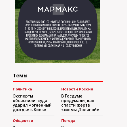
Темы
Политика
Новости России
Эксперты
В Госдуме
объяснили, куда
придумали, как
ударил «огненный
спасти жертв
дождь» в Киеве
«схемы Долиной»
Общество
Погода