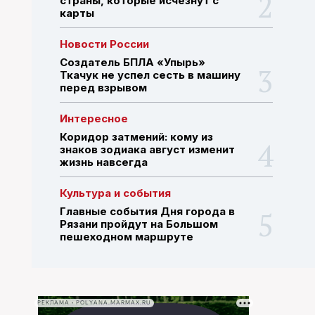
страны, которые исчезнут с
карты
ПОИСК ПО САЙТУ
Новости России
Создатель БПЛА «Упырь»
Ткачук не успел сесть в машину
перед взрывом
Интересное
Коридор затмений: кому из
знаков зодиака август изменит
жизнь навсегда
Культура и события
Главные события Дня города в
Рязани пройдут на Большом
пешеходном маршруте
РЕКЛАМА • POLYANA.MARMAX.RU