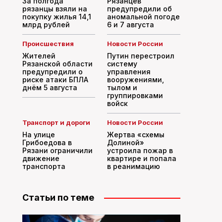
За полгода
Рязанцев
рязанцы взяли на
предупредили об
покупку жилья 14,1
аномальной погоде
млрд рублей
6 и 7 августа
Происшествия
Новости России
Жителей
Путин перестроил
Рязанской области
систему
предупредили о
управления
риске атаки БПЛА
вооружениями,
днём 5 августа
тылом и
группировками
войск
Транспорт и дороги
Новости России
На улице
Жертва «схемы
Грибоедова в
Долиной»
Рязани ограничили
устроила пожар в
движение
квартире и попала
транспорта
в реанимацию
Статьи по теме