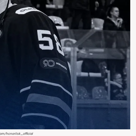
om/hcnorilsk_official