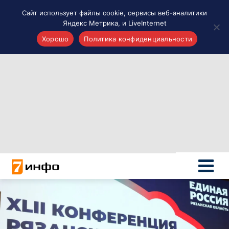
Сайт использует файлы cookie, сервисы веб-аналитики
Яндекс Метрика, и LiveInternet
Хорошо
Политика конфиденциальности
Акценты
Материалы о Рязани и области
Проекты 7 инфо
Здоровье
Интересное
Новости кино и ТВ
Новости России
Политика
Новости мира
Все материалы 7инфо
О НАС