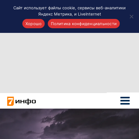
Сайт использует файлы cookie, сервисы веб-аналитики
Яндекс Метрика, и LiveInternet
Хорошо
Политика конфиденциальности
Акценты
Материалы о Рязани и области
Проекты 7 инфо
Здоровье
Интересное
Новости кино и ТВ
Новости России
Политика
Новости мира
Все материалы 7инфо
О НАС