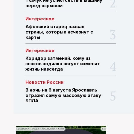
Ткачук не успел сесть в машину
перед взрывом
ПОИСК ПО САЙТУ
Интересное
Афонский старец назвал
страны, которые исчезнут с
карты
Интересное
Коридор затмений: кому из
знаков зодиака август изменит
жизнь навсегда
Новости России
В ночь на 6 августа Ярославль
отразил самую массовую атаку
БПЛА
РЕКЛАМА • POLYANA.MARMAX.RU