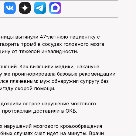
льницы вытянули 47-летнюю пациентку с
ворить тромб в сосудах головного мозга
щину от тяжелой инвалидности.
шений. Как выяснили медики, накануне
му же проигнорировала базовые рекомендации
ался плачевным: муж обнаружил супругу без
ригаду скорой помощи.
дозрили острое нарушение мозгового
 протоколам доставили в ОКБ.
х нарушений мозгового кровообращения
бных случаях счет идет на минуты. Врачи