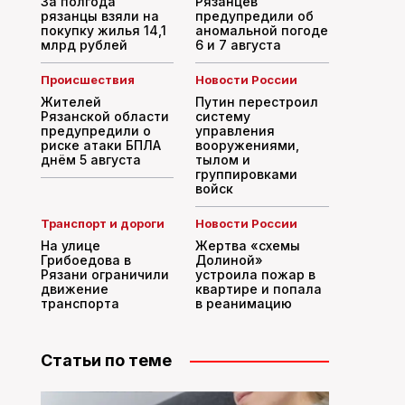
За полгода
Рязанцев
рязанцы взяли на
предупредили об
покупку жилья 14,1
аномальной погоде
млрд рублей
6 и 7 августа
Происшествия
Новости России
Жителей
Путин перестроил
Рязанской области
систему
предупредили о
управления
риске атаки БПЛА
вооружениями,
днём 5 августа
тылом и
группировками
войск
Транспорт и дороги
Новости России
На улице
Жертва «схемы
Грибоедова в
Долиной»
Рязани ограничили
устроила пожар в
движение
квартире и попала
транспорта
в реанимацию
Статьи по теме