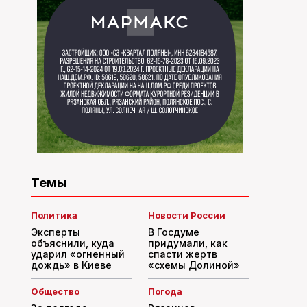
Темы
Политика
Новости России
Эксперты
В Госдуме
объяснили, куда
придумали, как
ударил «огненный
спасти жертв
дождь» в Киеве
«схемы Долиной»
Общество
Погода