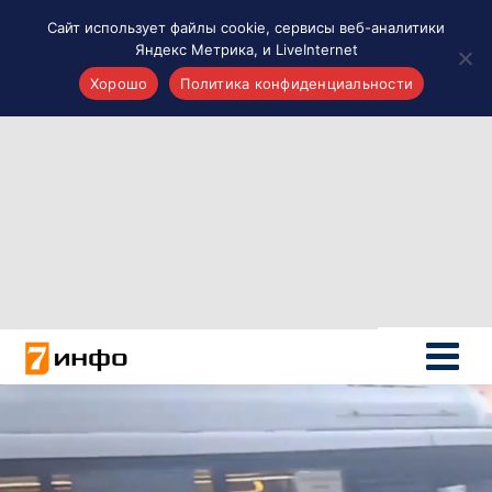
Сайт использует файлы cookie, сервисы веб-аналитики
Яндекс Метрика, и LiveInternet
Хорошо
Политика конфиденциальности
Акценты
Материалы о Рязани и области
Проекты 7 инфо
Здоровье
Интересное
Новости кино и ТВ
Новости России
Политика
Новости мира
Все материалы 7инфо
О НАС