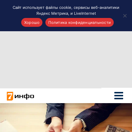
Сайт использует файлы cookie, сервисы веб-аналитики
Яндекс Метрика, и LiveInternet
Хорошо
Политика конфиденциальности
Акценты
Материалы о Рязани и области
Проекты 7 инфо
Здоровье
Интересное
Новости кино и ТВ
Новости России
Политика
Новости мира
Все материалы 7инфо
О НАС