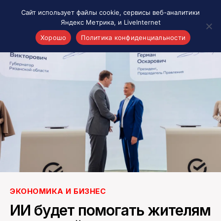
Сайт использует файлы cookie, сервисы веб-аналитики
Яндекс Метрика, и LiveInternet
Хорошо
Политика конфиденциальности
Акценты
Материалы о Рязани и области
Проекты 7 инфо
Здоровье
Интересное
Новости кино и ТВ
Новости России
Политика
Новости мира
Все материалы 7инфо
ЭКОНОМИКА И БИЗНЕС
О НАС
ИИ будет помогать жителям