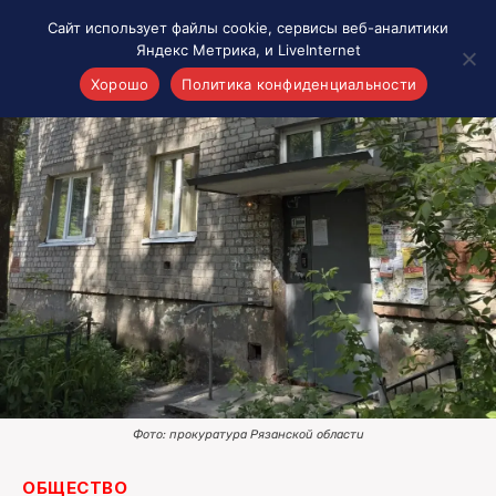
Сайт использует файлы cookie, сервисы веб-аналитики
Яндекс Метрика, и LiveInternet
Хорошо
Политика конфиденциальности
Акценты
Материалы о Рязани и области
Проекты 7 инфо
Здоровье
Интересное
Новости кино и ТВ
Новости России
Политика
Новости мира
Все материалы 7инфо
Фото: прокуратура Рязанской области
О НАС
ОБЩЕСТВО