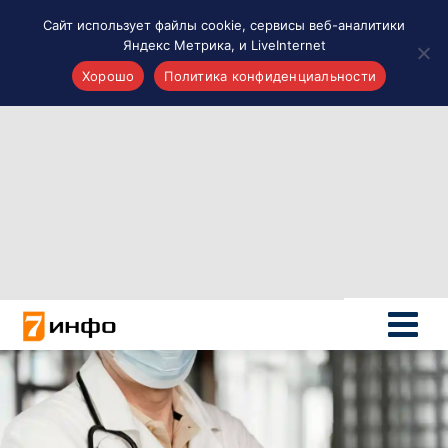
Сайт использует файлы cookie, сервисы веб-аналитики
Яндекс Метрика, и LiveInternet
Хорошо
Политика конфиденциальности
Акценты
Материалы о Рязани и области
Проекты 7 инфо
Здоровье
Интересное
Новости кино и ТВ
Новости России
Политика
Новости мира
Все материалы 7инфо
О НАС