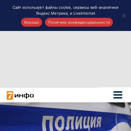
Сайт использует файлы cookie, сервисы веб-аналитики
Яндекс Метрика, и LiveInternet
Хорошо
Политика конфиденциальности
Акценты
Материалы о Рязани и области
Проекты 7 инфо
Здоровье
Интересное
Новости кино и ТВ
Новости России
Политика
Новости мира
Все материалы 7инфо
О НАС