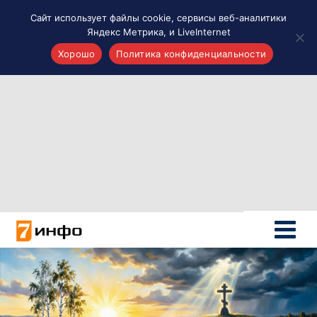
Сайт использует файлы cookie, сервисы веб-аналитики
Яндекс Метрика, и LiveInternet
Хорошо
Политика конфиденциальности
Акценты
Материалы о Рязани и области
Проекты 7 инфо
Здоровье
Интересное
Новости кино и ТВ
Новости России
Политика
Новости мира
Все материалы 7инфо
О НАС