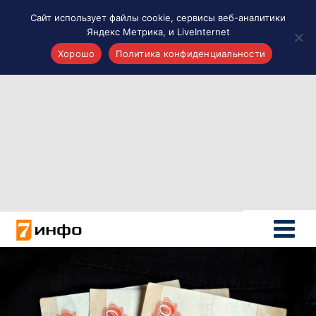
Сайт использует файлы cookie, сервисы веб-аналитики
Яндекс Метрика, и LiveInternet
Хорошо
Политика конфиденциальности
Акценты
Материалы о Рязани и области
Проекты 7 инфо
Здоровье
Интересное
Новости кино и ТВ
Новости России
Политика
Новости мира
Все материалы 7инфо
О НАС