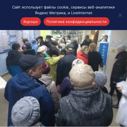
Сайт использует файлы cookie, сервисы веб-аналитики
Яндекс Метрика, и LiveInternet
Хорошо
Политика конфиденциальности
Акценты
Материалы о Рязани и области
Проекты 7 инфо
Здоровье
Интересное
Новости кино и ТВ
Новости России
Политика
Новости мира
Все материалы 7инфо
О НАС