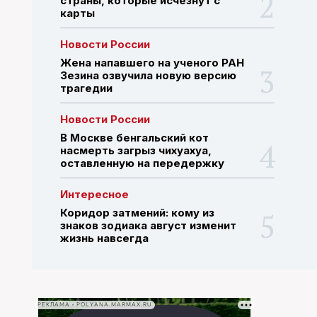
страны, которые исчезнут с
карты
ПОИСК ПО САЙТУ
Новости России
Жена напавшего на ученого РАН
Зезина озвучила новую версию
трагедии
Новости России
В Москве бенгальский кот
насмерть загрыз чихуахуа,
оставленную на передержку
Интересное
Коридор затмений: кому из
знаков зодиака август изменит
жизнь навсегда
РЕКЛАМА • POLYANA.MARMAX.RU