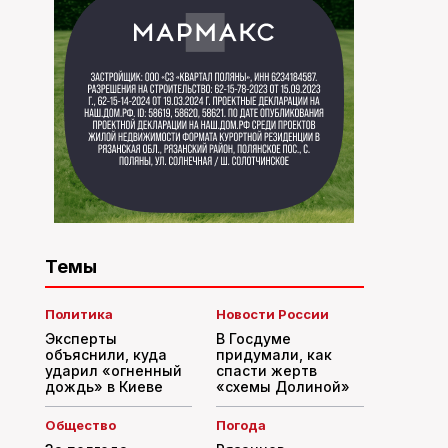
Темы
Политика
Новости России
Эксперты
В Госдуме
объяснили, куда
придумали, как
ударил «огненный
спасти жертв
дождь» в Киеве
«схемы Долиной»
Общество
Погода