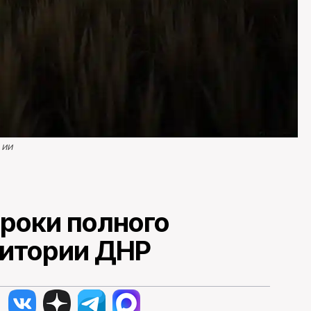
k ИИ
сроки полного
ритории ДНР