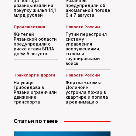
За полгода
Рязанцев
рязанцы взяли на
предупредили об
покупку жилья 14,1
аномальной погоде
млрд рублей
6 и 7 августа
Происшествия
Новости России
Жителей
Путин перестроил
Рязанской области
систему
предупредили о
управления
риске атаки БПЛА
вооружениями,
днём 5 августа
тылом и
группировками
войск
Транспорт и дороги
Новости России
На улице
Жертва «схемы
Грибоедова в
Долиной»
Рязани ограничили
устроила пожар в
движение
квартире и попала
транспорта
в реанимацию
Статьи по теме